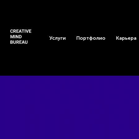
Услуги
Портфолио
Карьера
Nextons Branding
Постер Nextons Branding