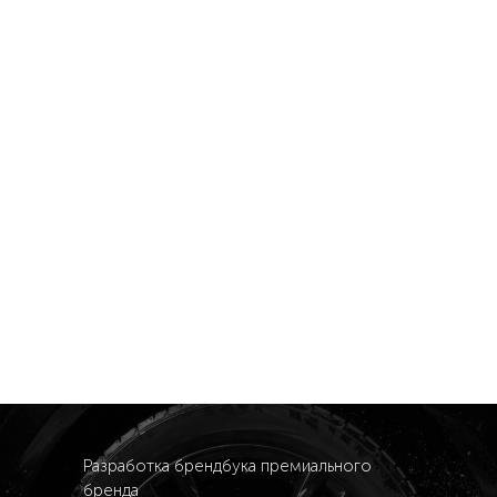
Разработка брендбука премиального
бренда