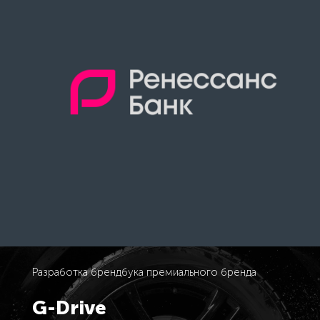
Разработка брендбука премиального бренда
G-Drive